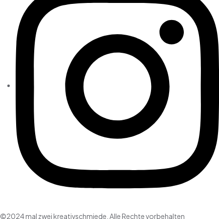
©2024 mal zwei kreativschmiede. Alle Rechte vorbehalten