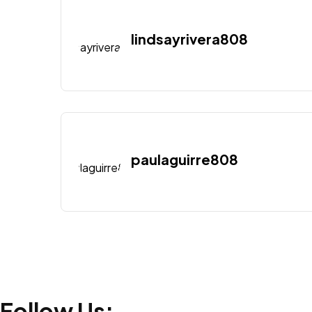
lindsayrivera808
paulaguirre808
Follow Us: