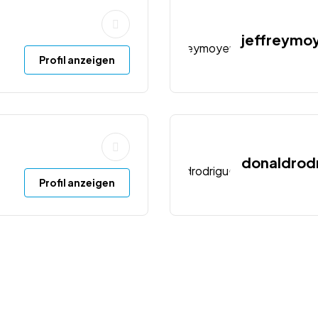
jeffreymo
Profil anzeigen
donaldrod
Profil anzeigen